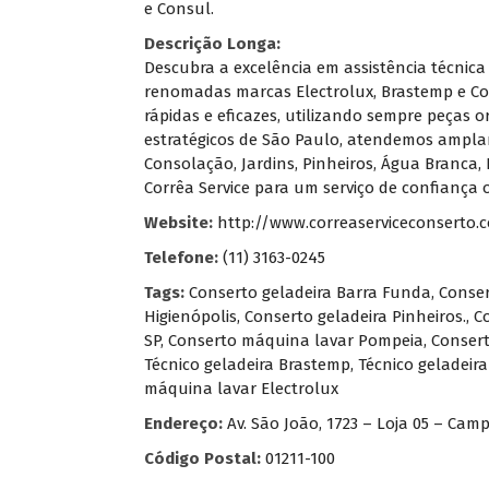
e Consul.
Descrição Longa:
Descubra a excelência em assistência técnica
renomadas marcas Electrolux, Brastemp e Co
rápidas e eficazes, utilizando sempre peças 
estratégicos de São Paulo, atendemos amplam
Consolação, Jardins, Pinheiros, Água Branca, 
Corrêa Service para um serviço de confiança
Website:
http://www.correaserviceconserto.
Telefone:
(11) 3163-0245
Tags:
Conserto geladeira Barra Funda
,
Conser
Higienópolis
,
Conserto geladeira Pinheiros.
,
C
SP
,
Conserto máquina lavar Pompeia
,
Consert
Técnico geladeira Brastemp
,
Técnico geladeir
máquina lavar Electrolux
Endereço:
Av. São João, 1723 – Loja 05 – Camp
Código Postal:
01211-100