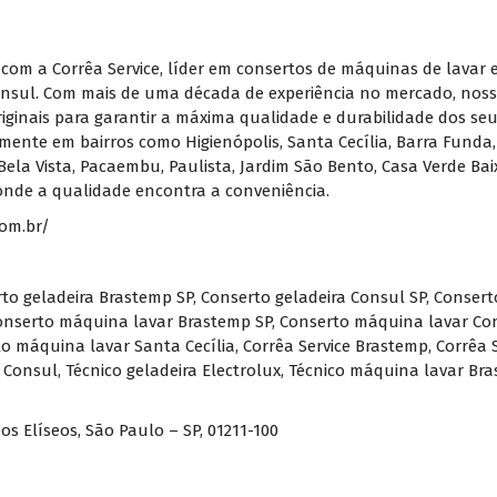
 com a Corrêa Service, líder em consertos de máquinas de lavar e
nsul. Com mais de uma década de experiência no mercado, nossa
originais para garantir a máxima qualidade e durabilidade dos s
ente em bairros como Higienópolis, Santa Cecília, Barra Funda,
Bela Vista, Pacaembu, Paulista, Jardim São Bento, Casa Verde Baix
 onde a qualidade encontra a conveniência.
com.br/
to geladeira Brastemp SP
,
Conserto geladeira Consul SP
,
Conserto
onserto máquina lavar Brastemp SP
,
Conserto máquina lavar Co
o máquina lavar Santa Cecília
,
Corrêa Service Brastemp
,
Corrêa 
a Consul
,
Técnico geladeira Electrolux
,
Técnico máquina lavar Br
os Elíseos, São Paulo – SP, 01211-100