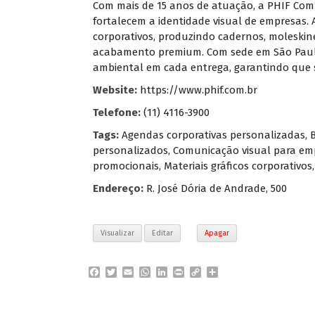
Com mais de 15 anos de atuação, a PHIF Comu
fortalecem a identidade visual de empresas
corporativos, produzindo cadernos, moleskine
acabamento premium. Com sede em São Paulo 
ambiental em cada entrega, garantindo que 
Website:
https://www.phif.com.br
Telefone:
(11) 4116-3900
Tags:
Agendas corporativas personalizadas
,
personalizados
,
Comunicação visual para em
promocionais
,
Materiais gráficos corporativos
Endereço:
R. José Dória de Andrade, 500
Visualizar
Editar
Apagar
F
T
E
W
L
P
C
P
a
w
m
h
i
r
o
a
c
i
a
a
n
i
p
r
e
t
i
t
k
n
y
t