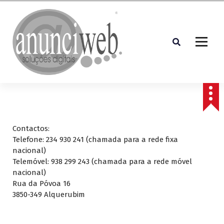
S
a
l
t
a
r
p
Soluções Digitais
a
r
a
o
c
Contactos:
o
Telefone: 234 930 241 (chamada para a rede fixa
n
nacional)
t
Telemóvel: 938 299 243 (chamada para a rede móvel
e
nacional)
ú
Rua da Póvoa 16
d
3850-349 Alquerubim
o