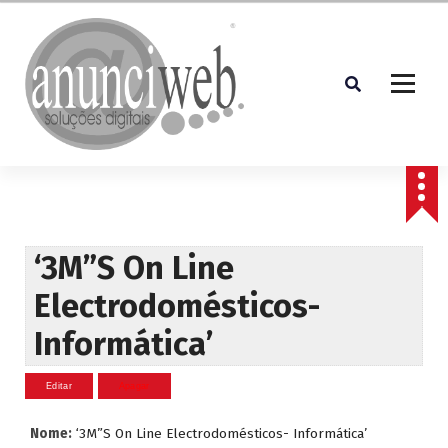
S
a
l
t
a
r
p
Soluções Digitais
a
r
a
o
c
‘3M”S On Line
o
Electrodomésticos-
n
t
Informática’
e
ú
d
o
Nome:
‘3M”S On Line Electrodomésticos- Informática’