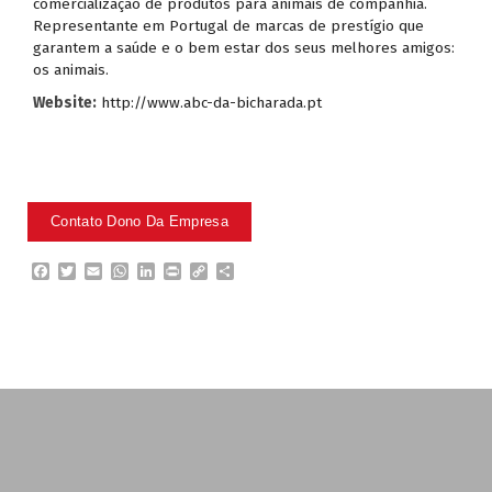
comercialização de produtos para animais de companhia.
Representante em Portugal de marcas de prestígio que
garantem a saúde e o bem estar dos seus melhores amigos:
os animais.
Website:
http://www.abc-da-bicharada.pt
F
T
E
W
L
P
C
P
a
w
m
h
i
r
o
a
c
i
a
a
n
i
p
r
e
t
i
t
k
n
y
t
b
t
l
s
e
t
L
i
o
e
A
d
i
l
o
r
p
I
n
h
k
p
n
k
a
r