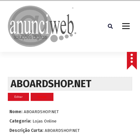
S
a
l
t
a
r
p
Soluções Digitais
a
r
a
o
c
ABOARDSHOP.NET
o
n
t
e
Nome:
ABOARDSHOP.NET
ú
d
Categoria:
Lojas Online
o
Descrição Curta:
ABOARDSHOP.NET