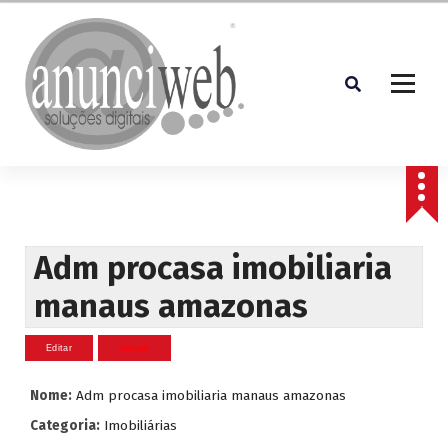
S
a
l
t
a
r
p
Soluções Digitais
a
r
a
o
c
Adm procasa imobiliaria
o
manaus amazonas
n
t
e
ú
d
Nome:
Adm procasa imobiliaria manaus amazonas
o
Categoria:
Imobiliárias