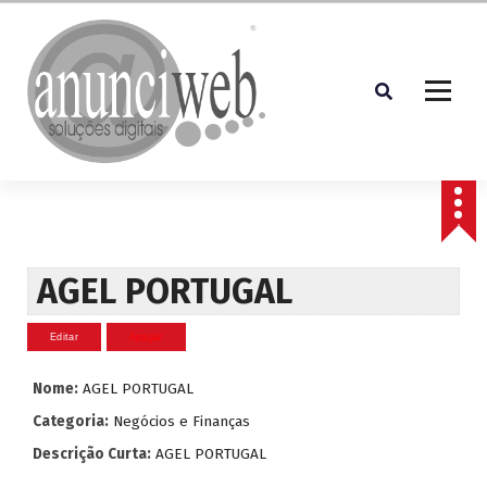
S
a
l
t
a
r
p
Soluções Digitais
a
r
a
o
c
AGEL PORTUGAL
o
n
t
e
Nome:
AGEL PORTUGAL
ú
d
Categoria:
Negócios e Finanças
o
Descrição Curta:
AGEL PORTUGAL