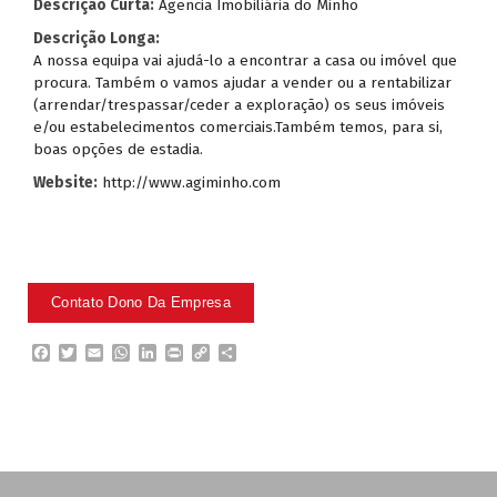
Descrição Curta:
Agencia Imobiliária do Minho
Descrição Longa:
A nossa equipa vai ajudá-lo a encontrar a casa ou imóvel que
procura. Também o vamos ajudar a vender ou a rentabilizar
(arrendar/trespassar/ceder a exploração) os seus imóveis
e/ou estabelecimentos comerciais.Também temos, para si,
boas opções de estadia.
Website:
http://www.agiminho.com
F
T
E
W
L
P
C
P
a
w
m
h
i
r
o
a
c
i
a
a
n
i
p
r
e
t
i
t
k
n
y
t
b
t
l
s
e
t
L
i
o
e
A
d
i
l
o
r
p
I
n
h
k
p
n
k
a
r