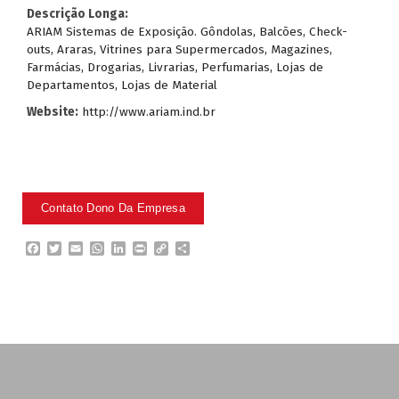
Descrição Longa:
ARIAM Sistemas de Exposição. Gôndolas, Balcões, Check-
outs, Araras, Vitrines para Supermercados, Magazines,
Farmácias, Drogarias, Livrarias, Perfumarias, Lojas de
Departamentos, Lojas de Material
Website:
http://www.ariam.ind.br
F
T
E
W
L
P
C
P
a
w
m
h
i
r
o
a
c
i
a
a
n
i
p
r
e
t
i
t
k
n
y
t
b
t
l
s
e
t
L
i
o
e
A
d
i
l
o
r
p
I
n
h
k
p
n
k
a
r