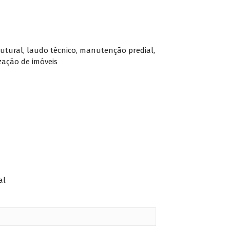
rutural
,
laudo técnico
,
manutenção predial
,
zação de imóveis
al