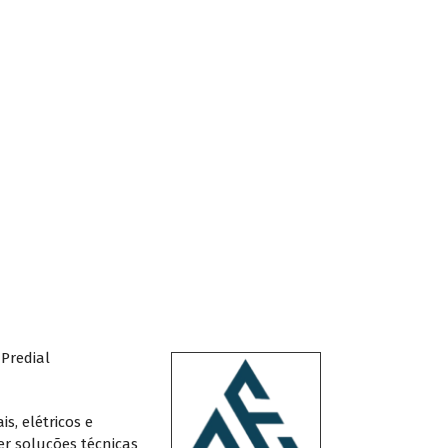
Predial
s, elétricos e
er soluções técnicas