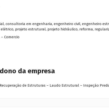
/
ial
,
consultoria em engenharia
,
engenheiro civil
,
engenheiro est
 elétrico
,
projeto estrutural
,
projeto hidráulico
,
reforma
,
regulari
1 – Comercio
 dono da empresa
 Recuperação de Estruturas – Laudo Estrutural – Inspeção Predi