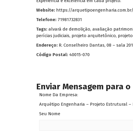
Experiência e excelência em cada projeto.
Website:
https://arquetipoengenharia.com.br
Telefone:
71981732831
Tags:
alvará de demolição
,
avaliação patrimon
perícias judiciais
,
projeto arquitetônico
,
projeto
Endereço:
R. Conselheiro Dantas, 08 – sala 20
Código Postal:
40015-070
Enviar Mensagem para o
Nome Da Empresa:
Arquétipo Engenharia – Projeto Estrutural –
Seu Nome