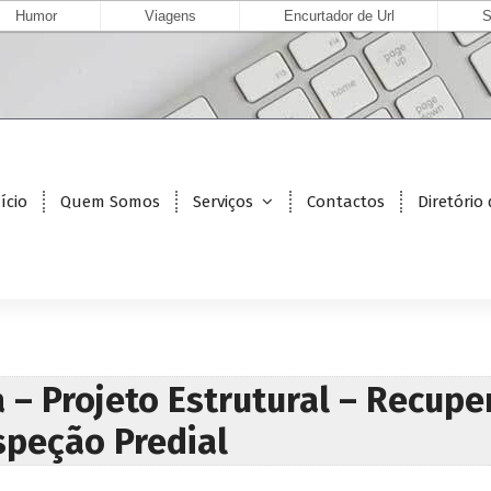
Humor
Viagens
Encurtador de Url
S
ício
Quem Somos
Serviços
Contactos
Diretório
 – Projeto Estrutural – Recupe
speção Predial