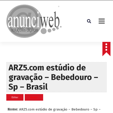
S
a
l
t
a
r
p
Soluções Digitais
a
r
a
o
c
ARZ5.com estúdio de
o
gravação – Bebedouro –
n
t
Sp – Brasil
e
ú
d
o
Nome:
ARZ5.com estúdio de gravação – Bebedouro – Sp –