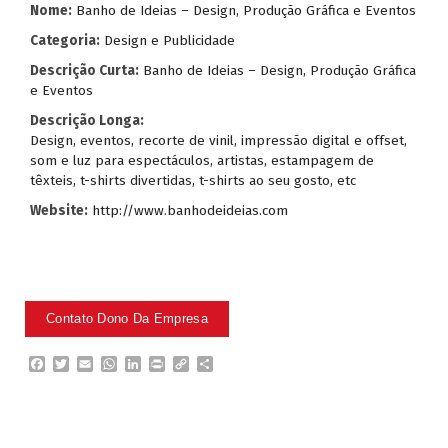
Nome:
Banho de Ideias – Design, Produção Gráfica e Eventos
Categoria:
Design e Publicidade
Descrição Curta:
Banho de Ideias – Design, Produção Gráfica
e Eventos
Descrição Longa:
Design, eventos, recorte de vinil, impressão digital e offset,
som e luz para espectáculos, artistas, estampagem de
têxteis, t-shirts divertidas, t-shirts ao seu gosto, etc
Website:
http://www.banhodeideias.com
F
T
E
W
L
P
C
P
a
w
m
h
i
r
o
a
c
i
a
a
n
i
p
r
e
t
i
t
k
n
y
t
b
t
l
s
e
t
L
i
o
e
A
d
i
l