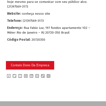
hoje mesmo para se comunicar com seu público-alvo.
(21)97569-3173
Website:
conheça nosso site
Telefone:
(21)97569-3173
Endereço:
Rua Fabio Luz, 197 fundos apartamento 102 –
Méier Rio de Janeiro – RJ 20720-350 Brasil
Código Postal:
20720350
F
T
E
W
L
P
C
P
a
w
m
h
i
r
o
a
c
i
a
a
n
i
p
r
e
t
i
t
k
n
y
t
b
t
l
s
e
t
L
i
o
e
A
d
i
l
o
r
p
I
n
h
k
p
n
k
a