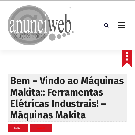
S
a
l
t
a
r
p
Soluções Digitais
a
r
a
o
c
Bem – Vindo ao Máquinas
o
Makita:: Ferramentas
n
t
Elétricas Industrais! –
e
ú
Máquinas Makita
d
o