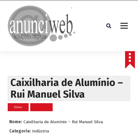
S
a
l
t
a
r
p
Soluções Digitais
a
r
a
o
c
Caixilharia de Alumínio –
o
Rui Manuel Silva
n
t
e
ú
d
Nome:
Caixilharia de Alumínio – Rui Manuel Silva
o
Categoria:
Indústria