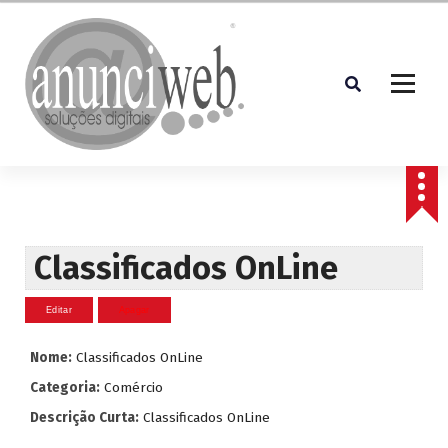
S
a
l
t
a
r
p
Soluções Digitais
a
r
a
o
c
Classificados OnLine
o
n
t
e
Nome:
Classificados OnLine
ú
d
Categoria:
Comércio
o
Descrição Curta:
Classificados OnLine