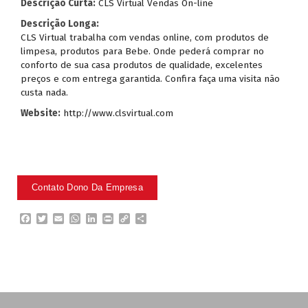
Descrição Curta:
CLS Virtual Vendas On-line
Descrição Longa:
CLS Virtual trabalha com vendas online, com produtos de
limpesa, produtos para Bebe. Onde pederá comprar no
conforto de sua casa produtos de qualidade, excelentes
preços e com entrega garantida. Confira faça uma visita não
custa nada.
Website:
http://www.clsvirtual.com
F
T
E
W
L
P
C
P
a
w
m
h
i
r
o
a
c
i
a
a
n
i
p
r
e
t
i
t
k
n
y
t
b
t
l
s
e
t
L
i
o
e
A
d
i
l
o
r
p
I
n
h
k
p
n
k
a
r