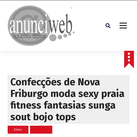
S
a
l
t
a
r
p
Soluções Digitais
a
r
a
o
c
Confecções de Nova
o
Friburgo moda sexy praia
n
t
fitness fantasias sunga
e
ú
sout bojo tops
d
o