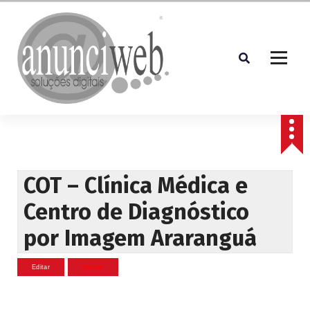
S
a
l
t
a
r
p
Soluções Digitais
a
r
a
o
c
COT – Clínica Médica e
o
Centro de Diagnóstico
n
t
por Imagem Araranguá
e
ú
d
o