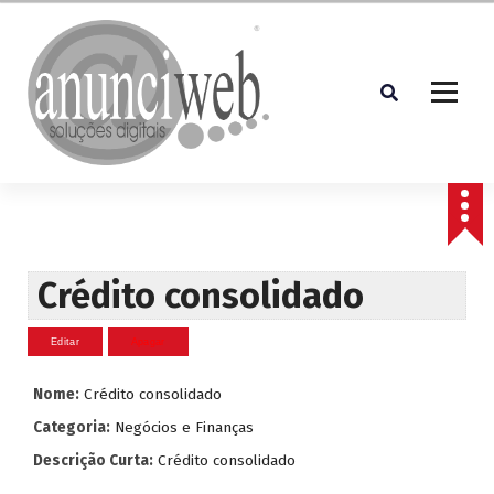
S
a
l
t
a
r
p
Soluções Digitais
a
r
a
o
c
Crédito consolidado
o
n
t
e
Nome:
Crédito consolidado
ú
d
Categoria:
Negócios e Finanças
o
Descrição Curta:
Crédito consolidado