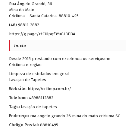
Rua Ângelo Grandó, 36
Mina do Mato
Criciúma – Santa Catarina, 88810-495
(48) 98811-2882
https://g.page/r/CUipqf3YuGL3EBA
Início
Desde 2015 prestando com excelencia os serviçosem
Criciúma e região:
Limpeza de estofados em geral
Lavação de Tapetes
Website:
https://crilimp.com.br/
Telefone:
48988112882
Tags:
lavação de tapetes
Endereço:
rua angelo grando 36 mina do mato criciuma SC
Código Postal:
88810495