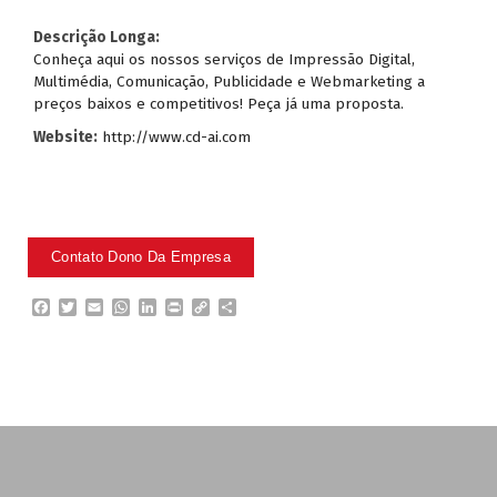
Descrição Longa:
Conheça aqui os nossos serviços de Impressão Digital,
Multimédia, Comunicação, Publicidade e Webmarketing a
preços baixos e competitivos! Peça já uma proposta.
Website:
http://www.cd-ai.com
F
T
E
W
L
P
C
P
a
w
m
h
i
r
o
a
c
i
a
a
n
i
p
r
e
t
i
t
k
n
y
t
b
t
l
s
e
t
L
i
o
e
A
d
i
l
o
r
p
I
n
h
k
p
n
k
a
r