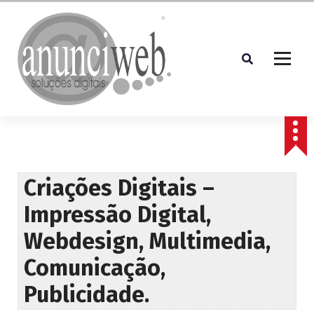
S
a
l
t
a
r
p
Soluções Digitais
a
r
a
o
c
Criações Digitais –
o
Impressão Digital,
n
t
Webdesign, Multimedia,
e
ú
Comunicação,
d
o
Publicidade.