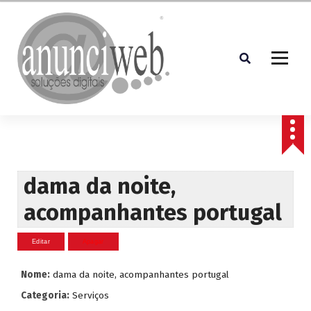
S
a
l
t
a
r
p
Soluções Digitais
a
r
a
o
c
dama da noite,
o
acompanhantes portugal
n
t
e
ú
d
Nome:
dama da noite, acompanhantes portugal
o
Categoria:
Serviços