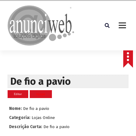
S
a
l
t
a
r
p
Soluções Digitais
a
r
a
o
c
De fio a pavio
o
n
t
e
Nome:
De fio a pavio
ú
d
Categoria:
Lojas Online
o
Descrição Curta:
De fio a pavio