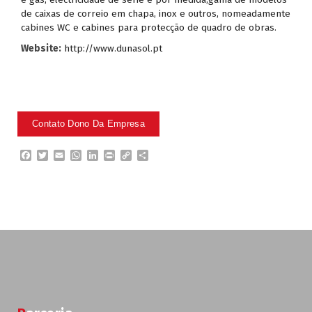
de caixas de correio em chapa, inox e outros, nomeadamente
cabines WC e cabines para protecção de quadro de obras.
Website:
http://www.dunasol.pt
F
T
E
W
L
P
C
P
a
w
m
h
i
r
o
a
c
i
a
a
n
i
p
r
e
t
i
t
k
n
y
t
b
t
l
s
e
t
L
i
o
e
A
d
i
l
o
r
p
I
n
h
k
p
n
k
a
r