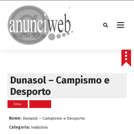
S
a
l
t
a
r
p
Soluções Digitais
a
r
a
o
c
Dunasol – Campismo e
o
Desporto
n
t
e
ú
d
Nome:
Dunasol – Campismo e Desporto
o
Categoria:
Indústria