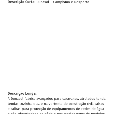
Descrição Curta:
Dunasol – Campismo e Desporto
Descrição Longa:
A Dunasol fabrica avançados para caravanas, atrelados tenda,
tendas cozinha, etc., e na vertente de construção civil, caixas
e calhas para protecção de equipamentos de redes de água
e gás, electricidade de série e por medida,gama de modelos