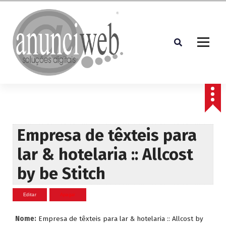
S
a
l
t
a
r
p
Soluções Digitais
a
r
a
o
c
Empresa de têxteis para
o
lar & hotelaria :: Allcost
n
t
by be Stitch
e
ú
d
o
Nome:
Empresa de têxteis para lar & hotelaria :: Allcost by