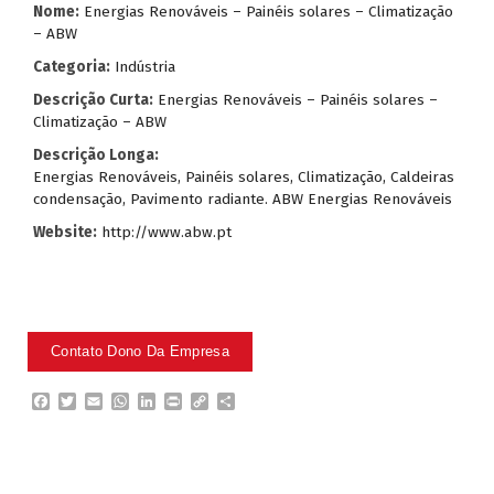
Nome:
Energias Renováveis – Painéis solares – Climatização
– ABW
Categoria:
Indústria
Descrição Curta:
Energias Renováveis – Painéis solares –
Climatização – ABW
Descrição Longa:
Energias Renováveis, Painéis solares, Climatização, Caldeiras
condensação, Pavimento radiante. ABW Energias Renováveis
Website:
http://www.abw.pt
F
T
E
W
L
P
C
P
a
w
m
h
i
r
o
a
c
i
a
a
n
i
p
r
e
t
i
t
k
n
y
t
b
t
l
s
e
t
L
i
o
e
A
d
i
l