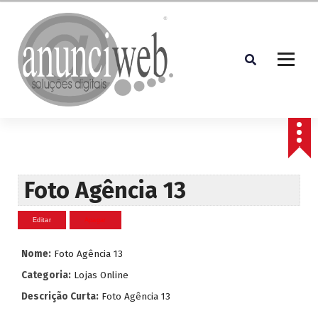
S
a
l
t
a
r
p
Soluções Digitais
a
r
a
o
c
Foto Agência 13
o
n
t
e
Nome:
Foto Agência 13
ú
d
Categoria:
Lojas Online
o
Descrição Curta:
Foto Agência 13