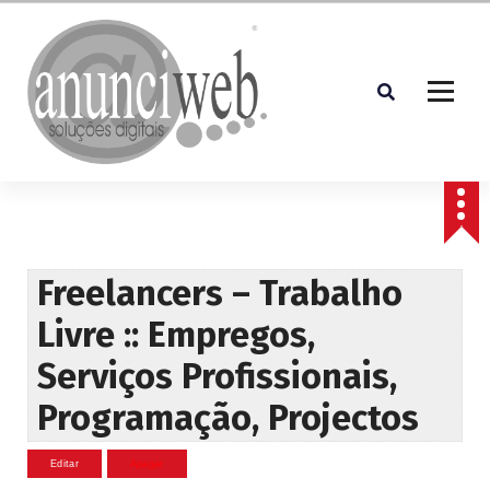
S
a
l
t
a
r
p
Soluções Digitais
a
r
a
o
c
Freelancers – Trabalho
o
Livre :: Empregos,
n
t
Serviços Profissionais,
e
ú
Programação, Projectos
d
o