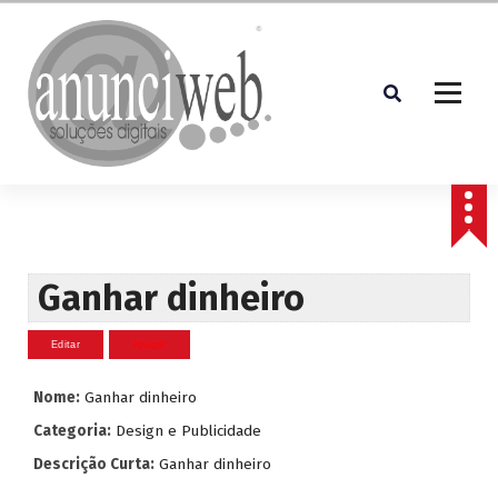
S
a
l
t
a
r
p
Soluções Digitais
a
r
a
o
c
Ganhar dinheiro
o
n
t
e
Nome:
Ganhar dinheiro
ú
d
Categoria:
Design e Publicidade
o
Descrição Curta:
Ganhar dinheiro