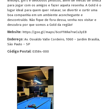
whiskys, gin’s e deliciosos petiscos, além de mesas de sinuca
para jogar com os amigos e fazer aquela resenha. A Gold é o
lugar ideal para quem quer relaxar, se divertir e curtir uma
boa companhia em um ambiente aconchegante e
descontraído. Não fique de fora dessa, venha nos visitar e
descubra por que somos a Gold da região!
Website:
https://goo.gl/maps/6coY1Wke7rwCu3yE8
Endereço:
Av. Osvaldo Valle Cordeiro, 1060 – Jardim Brasilia,
São Paulo – SP
Código Postal:
03584-000