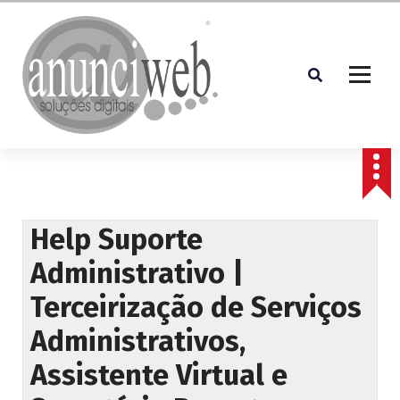
S
a
l
t
a
r
p
Soluções Digitais
a
r
a
o
c
Help Suporte
o
Administrativo |
n
t
Terceirização de Serviços
e
ú
Administrativos,
d
o
Assistente Virtual e