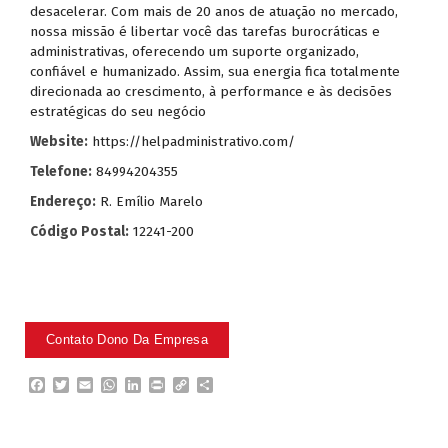
desacelerar. Com mais de 20 anos de atuação no mercado,
nossa missão é libertar você das tarefas burocráticas e
administrativas, oferecendo um suporte organizado,
confiável e humanizado. Assim, sua energia fica totalmente
direcionada ao crescimento, à performance e às decisões
estratégicas do seu negócio
Website:
https://helpadministrativo.com/
Telefone:
84994204355
Endereço:
R. Emílio Marelo
Código Postal:
12241-200
F
T
E
W
L
P
C
P
a
w
m
h
i
r
o
a
c
i
a
a
n
i
p
r
e
t
i
t
k
n
y
t