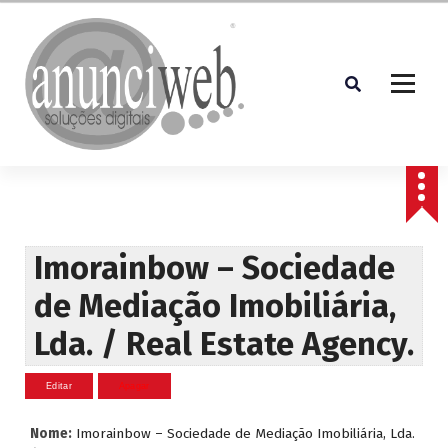
S
a
l
t
a
r
p
Soluções Digitais
a
r
a
o
c
Imorainbow – Sociedade
o
de Mediação Imobiliária,
n
t
Lda. / Real Estate Agency.
e
ú
d
o
Nome:
Imorainbow – Sociedade de Mediação Imobiliária, Lda.