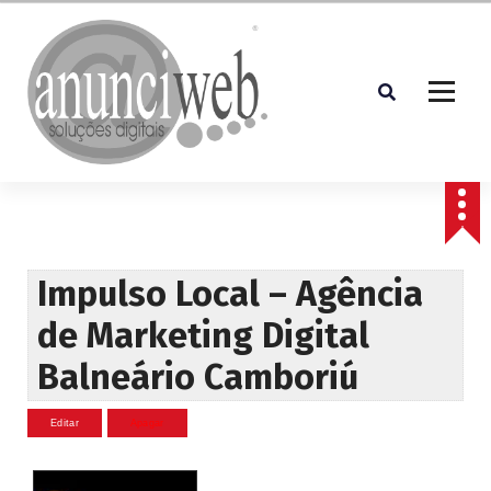
S
a
l
t
a
r
p
Soluções Digitais
a
r
a
o
c
Impulso Local – Agência
o
de Marketing Digital
n
t
Balneário Camboriú
e
ú
d
o