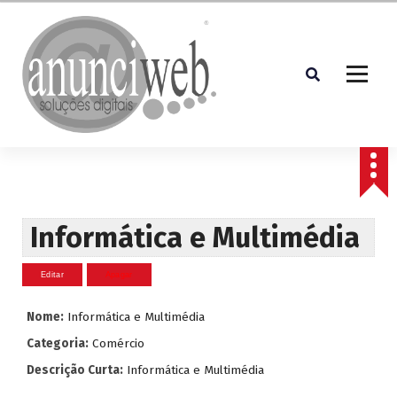
S
a
l
t
a
r
p
Soluções Digitais
a
r
a
o
c
Informática e Multimédia
o
n
t
e
Nome:
Informática e Multimédia
ú
d
Categoria:
Comércio
o
Descrição Curta:
Informática e Multimédia