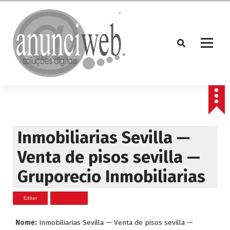
S
a
l
t
a
r
p
Soluções Digitais
a
r
a
o
c
Inmobiliarias Sevilla —
o
Venta de pisos sevilla —
n
t
Gruporecio Inmobiliarias
e
ú
d
o
Nome:
Inmobiliarias Sevilla — Venta de pisos sevilla —