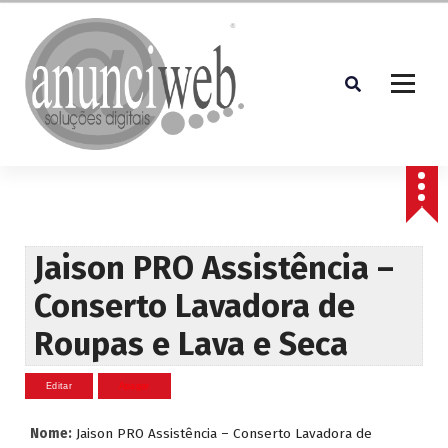
S
a
l
t
a
r
p
Soluções Digitais
a
r
a
o
c
Jaison PRO Assistência –
o
Conserto Lavadora de
n
t
Roupas e Lava e Seca
e
ú
d
o
Nome:
Jaison PRO Assistência – Conserto Lavadora de