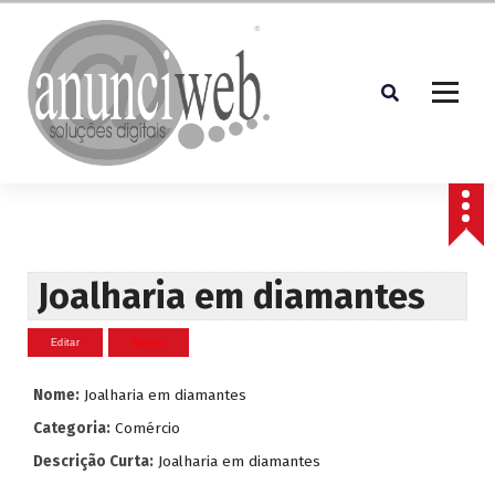
S
a
l
t
a
r
p
Soluções Digitais
a
r
a
o
c
Joalharia em diamantes
o
n
t
e
Nome:
Joalharia em diamantes
ú
d
Categoria:
Comércio
o
Descrição Curta:
Joalharia em diamantes