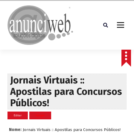
S
a
l
t
a
r
p
Soluções Digitais
a
r
a
o
c
Jornais Virtuais ::
o
Apostilas para Concursos
n
t
Públicos!
e
ú
d
o
Nome:
Jornais Virtuais :: Apostilas para Concursos Públicos!