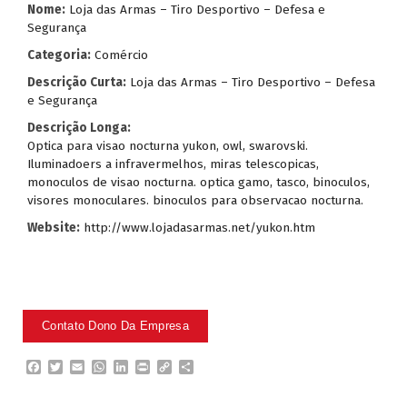
Nome:
Loja das Armas – Tiro Desportivo – Defesa e
Segurança
Categoria:
Comércio
Descrição Curta:
Loja das Armas – Tiro Desportivo – Defesa
e Segurança
Descrição Longa:
Optica para visao nocturna yukon, owl, swarovski.
Iluminadoers a infravermelhos, miras telescopicas,
monoculos de visao nocturna. optica gamo, tasco, binoculos,
visores monoculares. binoculos para observacao nocturna.
Website:
http://www.lojadasarmas.net/yukon.htm
F
T
E
W
L
P
C
P
a
w
m
h
i
r
o
a
c
i
a
a
n
i
p
r