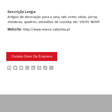
Descrição Longa:
Artigos de decoração para a casa, tais como: velas, jarras,
molduras, quadros, utensilios de cozinha, etc. VISITE-NOS!!!
Website:
http://www.marco-salsinha.pt
F
T
E
W
L
P
C
P
a
w
m
h
i
r
o
a
c
i
a
a
n
i
p
r
e
t
i
t
k
n
y
t
b
t
l
s
e
t
L
i
o
e
A
d
i
l
o
r
p
I
n
h
k
p
n
k
a
r