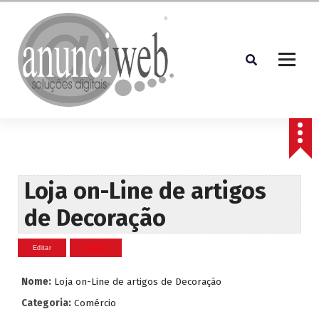
S
a
l
t
a
r
p
Soluções Digitais
a
r
a
o
c
Loja on-Line de artigos
o
de Decoração
n
t
e
ú
d
Nome:
Loja on-Line de artigos de Decoração
o
Categoria:
Comércio