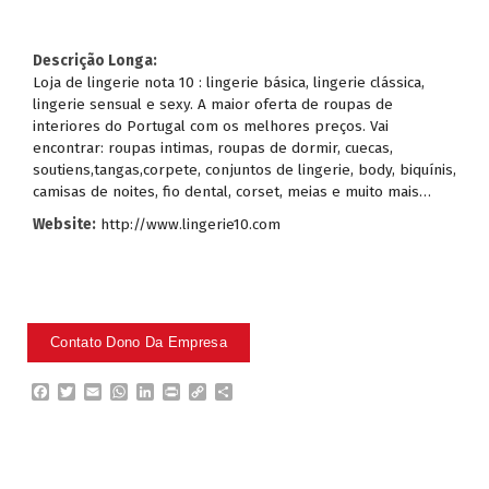
Descrição Longa:
Loja de lingerie nota 10 : lingerie básica, lingerie clássica,
lingerie sensual e sexy. A maior oferta de roupas de
interiores do Portugal com os melhores preços. Vai
encontrar: roupas intimas, roupas de dormir, cuecas,
soutiens,tangas,corpete, conjuntos de lingerie, body, biquínis,
camisas de noites, fio dental, corset, meias e muito mais…
Website:
http://www.lingerie10.com
F
T
E
W
L
P
C
P
a
w
m
h
i
r
o
a
c
i
a
a
n
i
p
r
e
t
i
t
k
n
y
t
b
t
l
s
e
t
L
i
o
e
A
d
i
l