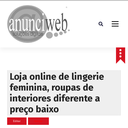
S
a
l
t
a
r
p
Soluções Digitais
a
r
a
o
c
Loja online de lingerie
o
feminina, roupas de
n
t
interiores diferente a
e
ú
preço baixo
d
o