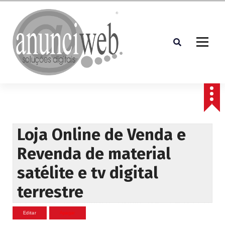
S
a
l
t
a
r
p
Soluções Digitais
a
r
a
o
c
Loja Online de Venda e
o
Revenda de material
n
t
satélite e tv digital
e
ú
terrestre
d
o