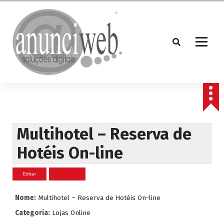
S
a
l
t
a
r
p
Soluções Digitais
a
r
a
o
c
Multihotel – Reserva de
o
Hotéis On-line
n
t
e
ú
d
Nome:
Multihotel – Reserva de Hotéis On-line
o
Categoria:
Lojas Online