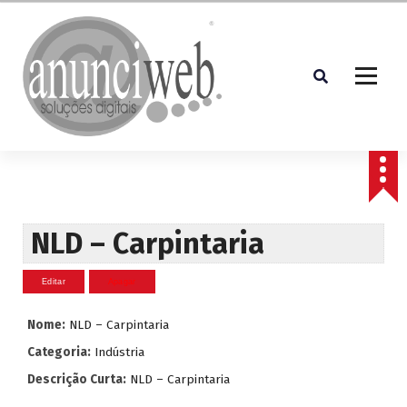
S
a
l
t
a
r
p
Soluções Digitais
a
r
a
o
c
NLD – Carpintaria
o
n
t
e
Nome:
NLD – Carpintaria
ú
d
Categoria:
Indústria
o
Descrição Curta:
NLD – Carpintaria