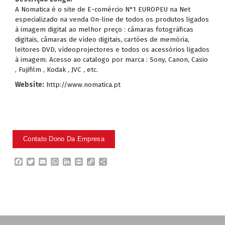
A Nomatica é o site de E-comércio N°1 EUROPEU na Net
especializado na venda On-line de todos os produtos ligados
à imagem digital ao melhor preço : câmaras fotográficas
digitais, câmaras de vídeo digitais, cartões de memória,
leitores DVD, vídeoprojectores e todos os acessórios ligados
à imagem. Acesso ao catalogo por marca : Sony, Canon, Casio
, Fujifilm , Kodak , JVC , etc.
Website:
http://www.nomatica.pt
F
T
E
W
L
P
C
P
a
w
m
h
i
r
o
a
c
i
a
a
n
i
p
r
e
t
i
t
k
n
y
t
b
t
l
s
e
t
L
i
o
e
A
d
i
l
o
r
p
I
n
h
k
p
n
k
a