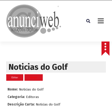
S
a
l
t
a
r
p
Soluções Digitais
a
r
a
o
c
Noticias do Golf
o
n
t
e
Nome:
Noticias do Golf
ú
d
Categoria:
Editoras
o
Descrição Curta:
Noticias do Golf