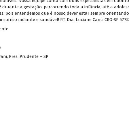
moráveis. Nossa equipe conta com duas especialistas em odonto
urante a gestação, percorrendo toda a infância, até a adolesc
es, pois entendemos que é nosso dever estar sempre orientand
m sorriso radiante e saudável! RT. Dra. Luciane Canci CRO-SP 577
ente
e
vani, Pres. Prudente – SP