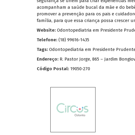
segurança se unem para criar experiências me
acompanham a saúde bucal da mãe e do bebê d
promover a prevenção para os pais e cuidador
família, para que essa criança possa crescer u
Website:
Odontopediatria em Presidente Prud
Telefone:
(18) 99616-1435
Tags:
Odontopediatria em Presidente Prudent
Endereço:
R. Pastor Jorge, 865 – Jardim Bongio
Código Postal:
19050-270