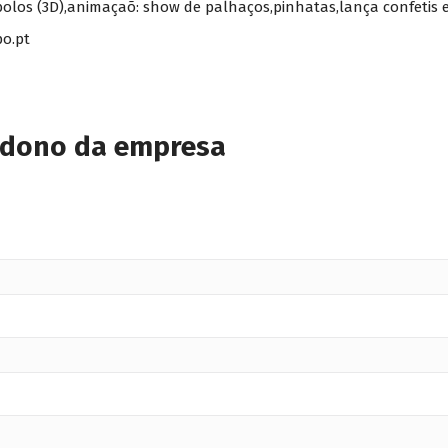
bolos (3D),animaçaõ: show de palhaços,pinhatas,lança confetis e
po.pt
 dono da empresa